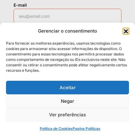
E-mail
Gerenciar o consentimento
WhatsApp
Para fornecer as melhores experiências, usamos tecnologias como
cookies para armazenar e/ou acessar informações do dispositivo. O
consentimento para essas tecnologias nos permitirá processar dados
como comportamento de navegação ou IDs exclusivos neste site. Não
Solicitar contato
consentir ou retirar o consentimento pode afetar negativamente certos
recursos e funções.
Políticas
Cookies
Termos
Aceitar
LGPD
Negar
Ver preferências
© 2026 Casa da Mídia. Todos os direitos reservados.
Neo Casa 2026
Design System
.
Política de Cookies
Pagina Politicas