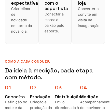
expectativa
com o
loja
esportista
Criar clima
Converter o
Conectar a
de
convite em
marca à
novidade
visita na
paixão pelo
em torno da
inauguração.
esporte.
nova loja.
COMO A CASA CONDUZIU
Da ideia à medição, cada etapa
com método.
01
02
03
04
Conceito
Produção
Distribuição
Medição
Definição do
Criação e
Envio
Acompanhament
mote e da
produção da
direcionado à
do movimento