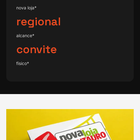
nova loja*
regional
alcance*
convite
físico*