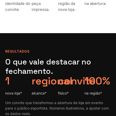
identidade do
peça
região da
na abertura.
convite.
impressa.
nova loja.
RESULTADOS
O que vale destacar no
fechamento.
1
regional
convite
100%
nova loja*
alcance*
físico*
na região*
Um convite que transformou a abertura de loja em evento
para o público esportista. Números ilustrativos, a ajustar com
os dados reais.