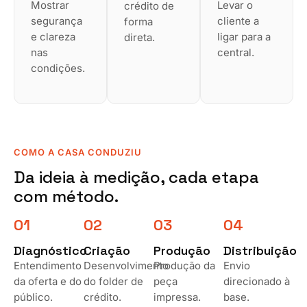
Mostrar
Levar o
crédito de
segurança
cliente a
forma
e clareza
ligar para a
direta.
nas
central.
condições.
COMO A CASA CONDUZIU
Da ideia à medição, cada etapa
com método.
01
02
03
04
Diagnóstico
Criação
Produção
Distribuição
Entendimento
Desenvolvimento
Produção da
Envio
da oferta e do
do folder de
peça
direcionado à
público.
crédito.
impressa.
base.