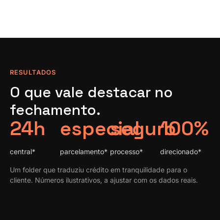
RESULTADOS
O que vale destacar no
fechamento.
24h
especial
seguro
100%
central*
parcelamento*
processo*
direcionado*
Um folder que traduziu crédito em tranquilidade para o
cliente. Números ilustrativos, a ajustar com os dados reais.