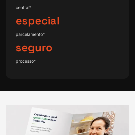
central*
especial
parcelamento*
seguro
processo*