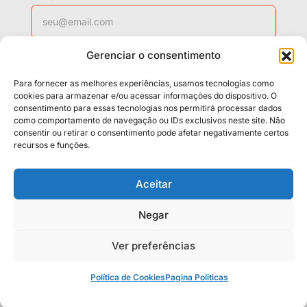
Gerenciar o consentimento
WhatsApp
Para fornecer as melhores experiências, usamos tecnologias como
cookies para armazenar e/ou acessar informações do dispositivo. O
consentimento para essas tecnologias nos permitirá processar dados
como comportamento de navegação ou IDs exclusivos neste site. Não
Solicitar contato
consentir ou retirar o consentimento pode afetar negativamente certos
recursos e funções.
Políticas
Cookies
Termos
Aceitar
LGPD
Negar
Ver preferências
© 2026 Casa da Mídia. Todos os direitos reservados.
Neo Casa 2026
Design System
.
Política de Cookies
Pagina Politicas