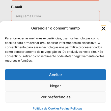
E-mail
Gerenciar o consentimento
WhatsApp
Para fornecer as melhores experiências, usamos tecnologias como
cookies para armazenar e/ou acessar informações do dispositivo. O
consentimento para essas tecnologias nos permitirá processar dados
como comportamento de navegação ou IDs exclusivos neste site. Não
Solicitar contato
consentir ou retirar o consentimento pode afetar negativamente certos
recursos e funções.
Políticas
Cookies
Termos
Aceitar
LGPD
Negar
Ver preferências
© 2026 Casa da Mídia. Todos os direitos reservados.
Neo Casa 2026
Design System
.
Política de Cookies
Pagina Politicas