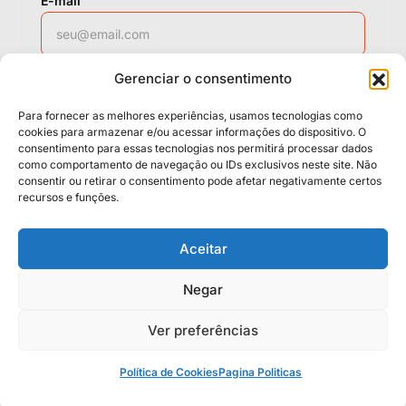
E-mail
Gerenciar o consentimento
WhatsApp
Para fornecer as melhores experiências, usamos tecnologias como
cookies para armazenar e/ou acessar informações do dispositivo. O
consentimento para essas tecnologias nos permitirá processar dados
como comportamento de navegação ou IDs exclusivos neste site. Não
Solicitar contato
consentir ou retirar o consentimento pode afetar negativamente certos
recursos e funções.
Políticas
Cookies
Termos
Aceitar
LGPD
Negar
Ver preferências
© 2026 Casa da Mídia. Todos os direitos reservados.
Neo Casa 2026
Design System
.
Política de Cookies
Pagina Politicas