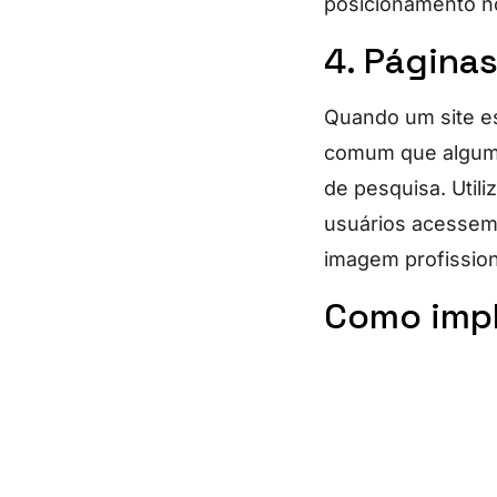
posicionamento no
4. Página
Quando um site e
comum que alguma
de pesquisa. Util
usuários acessem
imagem profission
Como impl