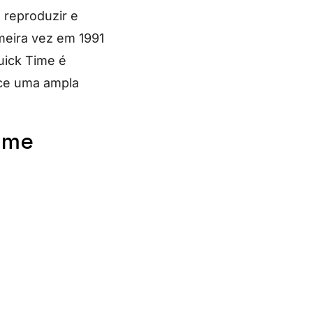
 reproduzir e
imeira vez em 1991
uick Time é
ce uma ampla
ime