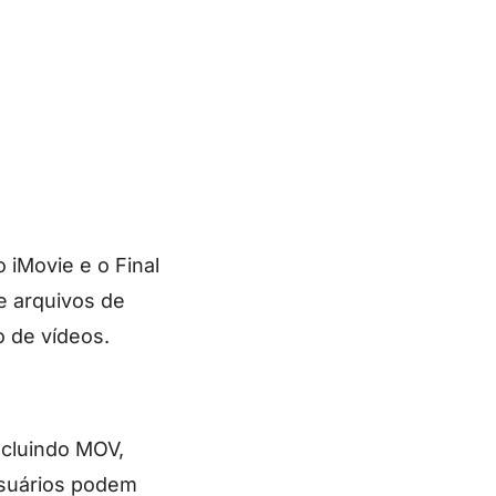
 iMovie e o Final
e arquivos de
o de vídeos.
ncluindo MOV,
usuários podem