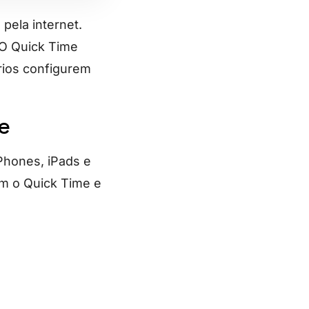
pela internet.
. O Quick Time
rios configurem
e
Phones, iPads e
om o Quick Time e