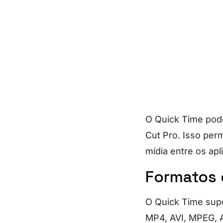
O Quick Time pode
Cut Pro. Isso per
mídia entre os apl
Formatos 
O Quick Time supo
MP4, AVI, MPEG, A