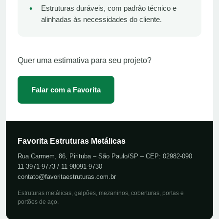
•
Estruturas duráveis, com padrão técnico e
alinhadas às necessidades do cliente.
Quer uma estimativa para seu projeto?
Falar com a Favorita
Favorita Estruturas Metálicas
Rua Carmem, 86, Pirituba – São Paulo/SP – CEP: 02982-090
11 3971-9773 / 11 98091-9730
contato@favoritaestruturas.com.br
Estruturas metálicas, galpões, mezaninos, coberturas, portas e
portões de aço.