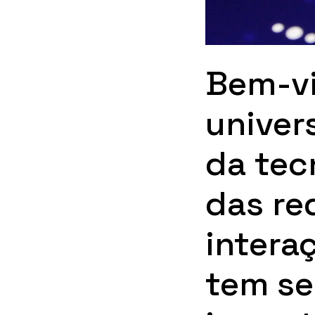
Bem-v
univer
da tec
das re
intera
tem se