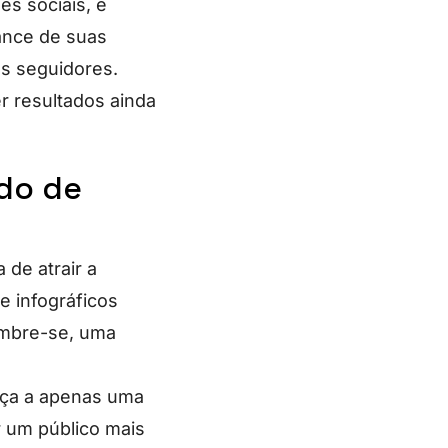
s sociais, é
ance de suas
s seguidores.
r resultados ainda
ido de
 de atrair a
e infográficos
Lembre-se, uma
ença a apenas uma
r um público mais