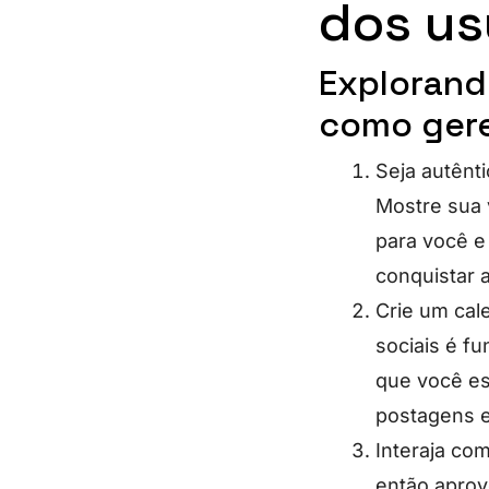
dos us
Explorando
como gere
Seja autênti
Mostre sua 
para você e
conquistar a
Crie um cal
sociais é fu
que você es
postagens e
Interaja co
então aprov