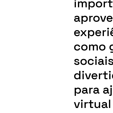
import
aprove
experi
como g
sociai
diverti
para a
virtua