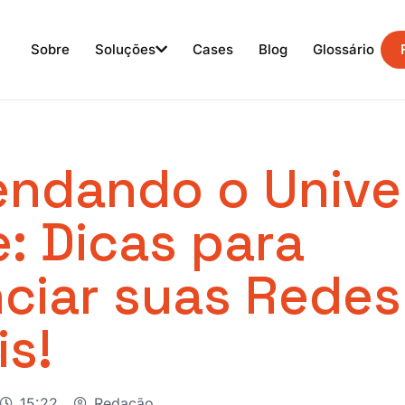
Sobre
Soluções
Cases
Blog
Glossário
endando o Unive
e: Dicas para
ciar suas Redes
is!
15:22
Redação