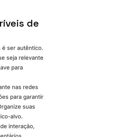
ríveis de
 é ser autêntico.
e seja relevante
have para
ante nas redes
ões para garantir
Organize suas
ico-alvo.
de interação,
entários,