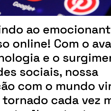
indo ao emocionant
so online! Com o av
nologia e o surgime
des sociais, nossa
ção com o mundo vi
 tornado cada vez 