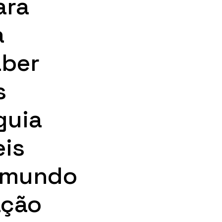
ara
a
aber
s
guia
eis
o mundo
ação