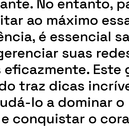
ante. No entanto, p
itar ao máximo ess
ência, é essencial s
erenciar suas rede
s eficazmente. Este 
do traz dicas incrív
judá-lo a dominar 
l e conquistar o cor