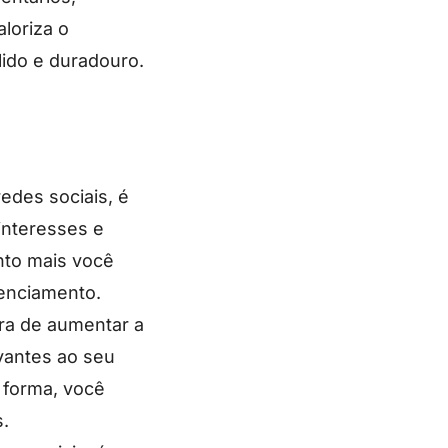
loriza o
lido e duradouro.
edes sociais, é
interesses e
nto mais você
renciamento.
ira de aumentar a
evantes ao seu
 forma, você
.