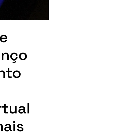
e
anço
nto
rtual
mais