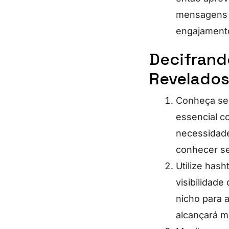
mensagens e
engajamento 
Decifrand
Revelados
Conheça seu
essencial c
necessidade
conhecer se
Utilize has
visibilidade
nicho para 
alcançará m