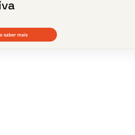
iva
o saber mais