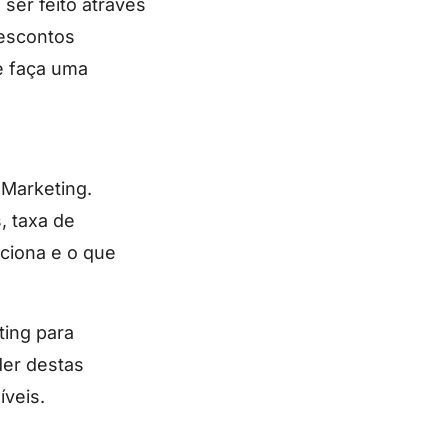
ser feito através
descontos
te faça uma
 Marketing.
, taxa de
ciona e o que
ting para
der destas
íveis.