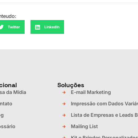
nteudo:
Twitter
LinkedIn
cional
Soluções
sa da Mídia
E-mail Marketing
ntato
Impressão com Dados Variá
og
Lista de Empresas e Leads 
ossário
Mailing List
Kit e Brindes Personalizado