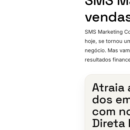
SMS Ma
venda
SMS Marketing Co
hoje, se tornou u
negócio. Mas vamo
resultados financ
Atraia
dos em
com n
Direta