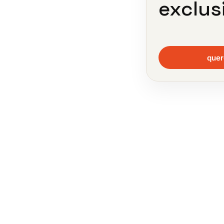
exclus
quer