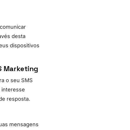
 comunicar
avés desta
eus dispositivos
S Marketing
para o seu SMS
 interesse
de resposta.
 suas mensagens