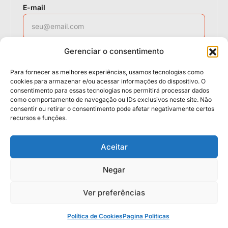
E-mail
Gerenciar o consentimento
WhatsApp
Para fornecer as melhores experiências, usamos tecnologias como
cookies para armazenar e/ou acessar informações do dispositivo. O
consentimento para essas tecnologias nos permitirá processar dados
como comportamento de navegação ou IDs exclusivos neste site. Não
Solicitar contato
consentir ou retirar o consentimento pode afetar negativamente certos
recursos e funções.
Políticas
Cookies
Termos
Aceitar
LGPD
Negar
Ver preferências
© 2026 Casa da Mídia. Todos os direitos reservados.
Neo Casa 2026
Design System
.
Política de Cookies
Pagina Politicas