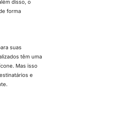
além disso, o
 de forma
para suas
alizados têm uma
ícone. Mas isso
stinatários e
te.