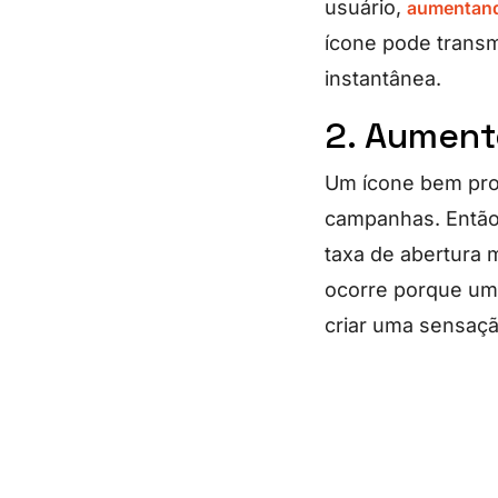
usuário,
aumentand
ícone pode transm
instantânea.
2. Aument
Um ícone bem proj
campanhas. Então
taxa de abertura 
ocorre porque um 
criar uma sensaçã