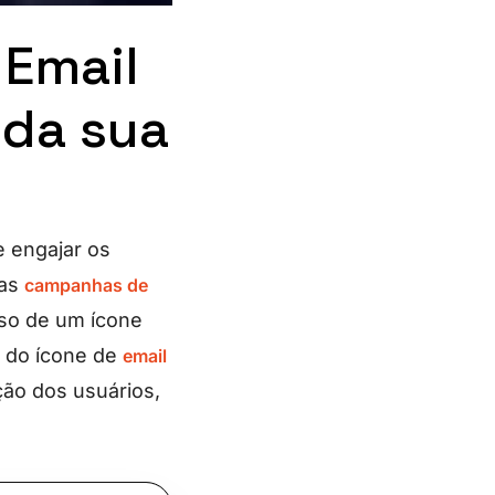
 Email
 da sua
e engajar os
uas
campanhas de
uso de um ícone
a do ícone de
email
ção dos usuários,