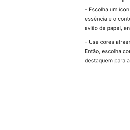
– Escolha um ícon
essência e o cont
avião de papel, e
– Use cores atrae
Então, escolha co
destaquem para atr