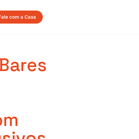
Fale com a Casa
Bares
om
usivos