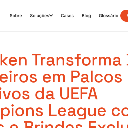
Sobre
Soluções
Cases
Blog
Glossário
ken Transforma 
leiros em Palcos
ivos da UEFA
pions League c
 e Brindes Excl