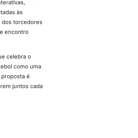
terativas,
ctadas às
l dos torcedores
e encontro
ue celebra o
utebol como uma
 proposta é
arem juntos cada