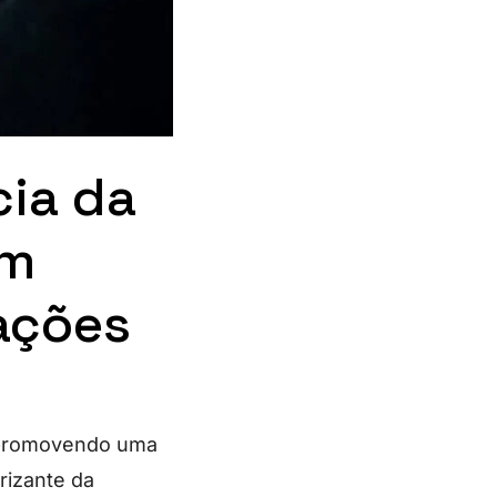
cia da
em
vações
á promovendo uma
trizante da