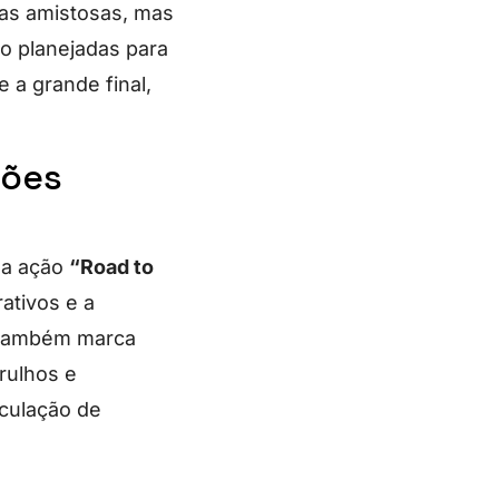
das amistosas, mas
ão planejadas para
 a grande final,
ções
 a ação
“Road to
rativos e a
a também marca
rulhos e
rculação de