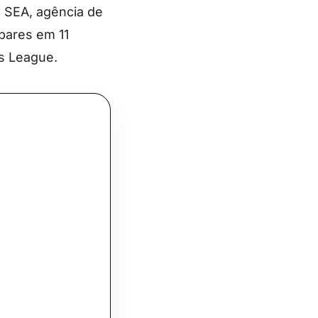
a SEA, agência de
bares em 11
s League.