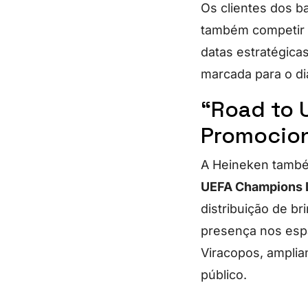
Os clientes dos b
também competi
datas estratégica
marcada para o di
“Road to 
Promocion
A Heineken també
UEFA Champions 
distribuição de b
presença nos espa
Viracopos, amplia
público.