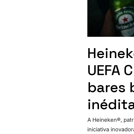
Heinek
UEFA 
bares 
inédit
A Heineken®, pat
iniciativa inovado