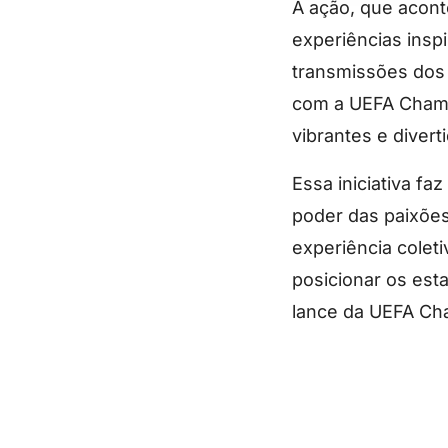
A ação, que aconte
experiências insp
transmissões dos 
com a UEFA Champ
vibrantes e divert
Essa iniciativa f
poder das paixões
experiência colet
posicionar os est
lance da UEFA Ch