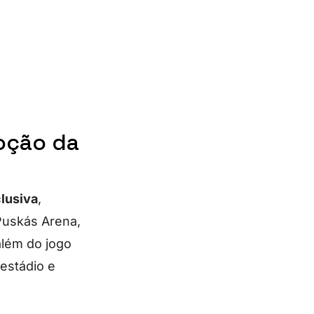
oção da
lusiva
,
Puskás Arena,
além do jogo
 estádio e