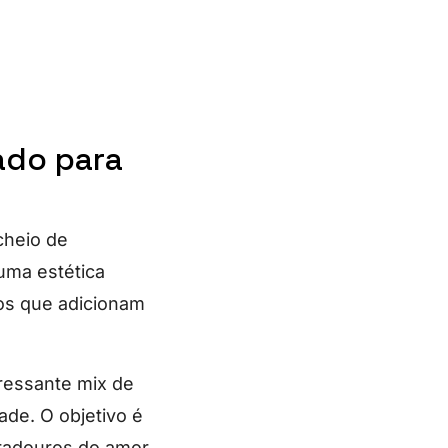
cado para
cheio de
ma estética
os que adicionam
ressante mix de
ade. O objetivo é
radouros do amor.