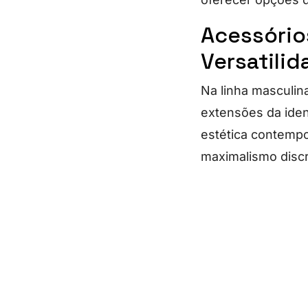
Acessório
Versatili
Na linha masculin
extensões da ide
estética contempor
maximalismo discr