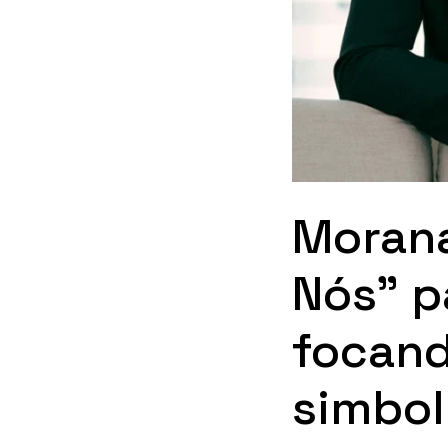
Morana
Nós” p
focand
simbol