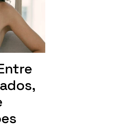
Entre
rados,
e
ões