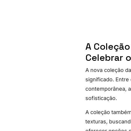
A Coleção 
Celebrar 
A nova coleção d
significado. Entr
contemporânea, a
sofisticação.
A coleção também
texturas, buscando
oferecer opções 