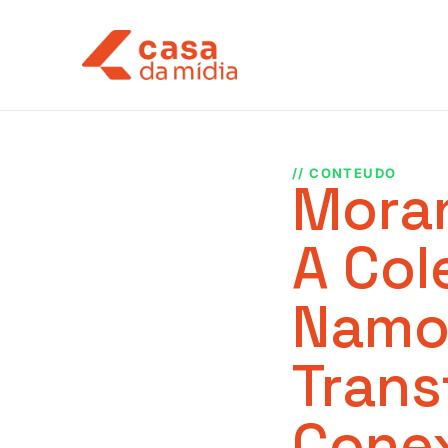
// CONTEUDO
Moran
A Col
Namo
Trans
Conex