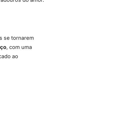
s se tornarem
aço
, com uma
icado ao