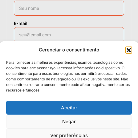
E-mail
Gerenciar o consentimento
WhatsApp
Para fornecer as melhores experiências, usamos tecnologias como
cookies para armazenar e/ou acessar informações do dispositivo. O
consentimento para essas tecnologias nos permitirá processar dados
como comportamento de navegação ou IDs exclusivos neste site. Não
Solicitar contato
consentir ou retirar o consentimento pode afetar negativamente certos
recursos e funções.
Políticas
Cookies
Termos
Aceitar
LGPD
Negar
Ver preferências
© 2026 Casa da Mídia. Todos os direitos reservados.