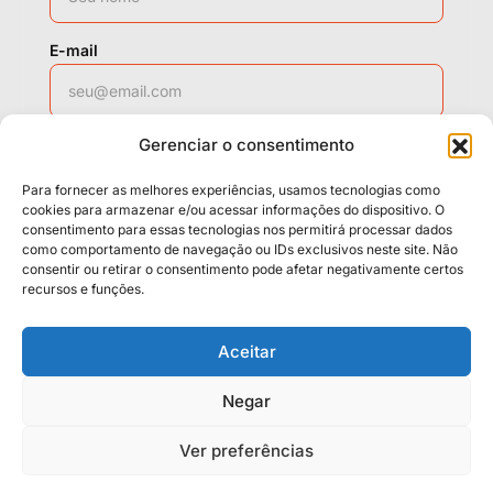
E-mail
Gerenciar o consentimento
WhatsApp
Para fornecer as melhores experiências, usamos tecnologias como
cookies para armazenar e/ou acessar informações do dispositivo. O
consentimento para essas tecnologias nos permitirá processar dados
como comportamento de navegação ou IDs exclusivos neste site. Não
Solicitar contato
consentir ou retirar o consentimento pode afetar negativamente certos
recursos e funções.
Políticas
Cookies
Termos
Aceitar
LGPD
Negar
Ver preferências
© 2026 Casa da Mídia. Todos os direitos reservados.