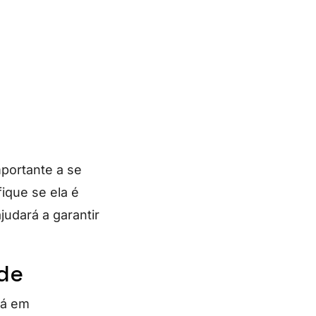
portante a se
ique se ela é
ajudará a garantir
ade
tá em