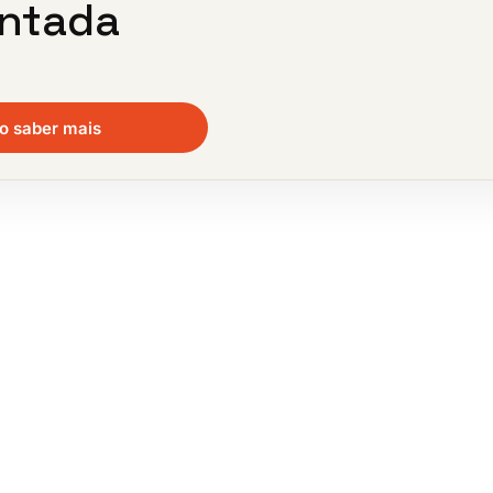
ntada
o saber mais