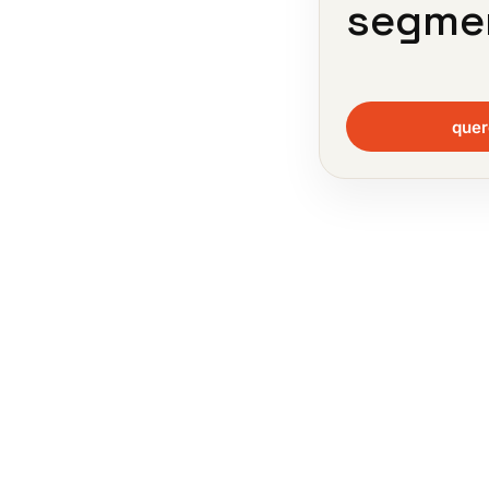
segme
quer