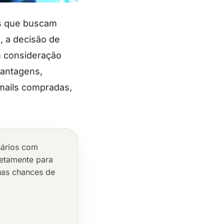
as que buscam
, a decisão de
m consideração
vantagens,
emails compradas,
sários com
retamente para
uas chances de