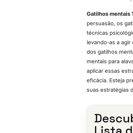
Gatilhos mentais 
persuasão, os ga
técnicas psicológ
levando-as a agir
dos gatilhos ment
mentais para alav
aplicar essas est
eficácia. Esteja 
suas estratégias 
Descub
Lista 