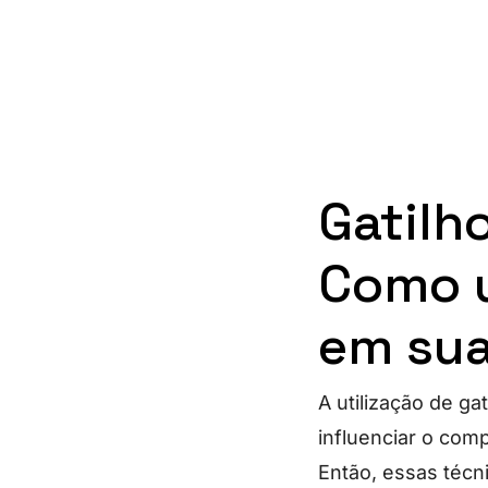
Gatilh
Como u
em sua
A utilização de g
influenciar o co
Então, essas técn