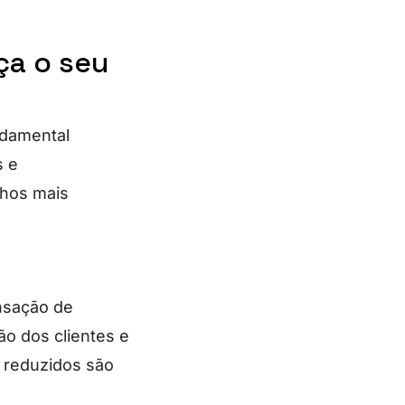
ça o seu
ndamental
s e
lhos mais
nsação de
ão dos clientes e
s reduzidos são