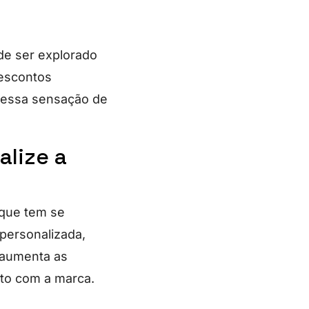
de ser explorado
escontos
r essa sensação de
alize a
 que tem se
personalizada,
ê aumenta as
nto com a marca.