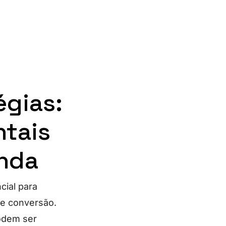
égias:
ntais
enda
cial para
de conversão.
odem ser