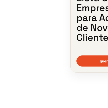
Empres
para A
de No
Cliente
quer