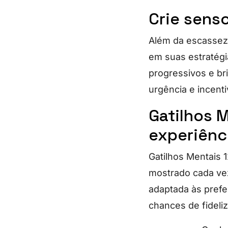
Crie sens
Além da escassez,
em suas estratég
progressivos e br
urgência e incent
Gatilhos M
experiênc
Gatilhos Mentais 
mostrado cada vez
adaptada às prefe
chances de fideli