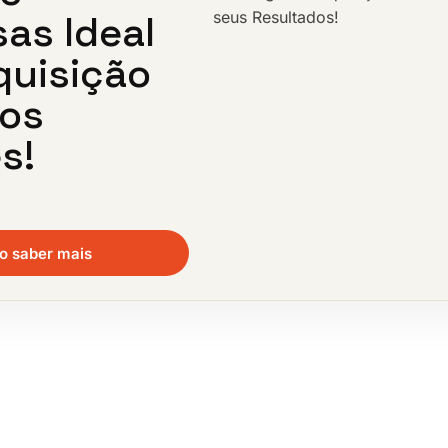
as Ideal
seus Resultados!
quisição
vos
s!
o saber mais