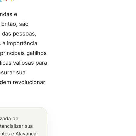
endas e
 Então, são
o das pessoas,
 a importância
rincipais gatilhos
icas valiosas para
nsurar sua
odem revolucionar
izada de
encializar sua
entes e Alavancar