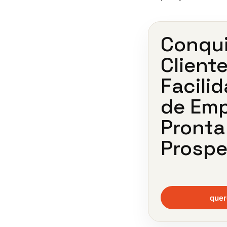
Conqu
Client
Facilid
de Em
Pronta
Prosp
quer