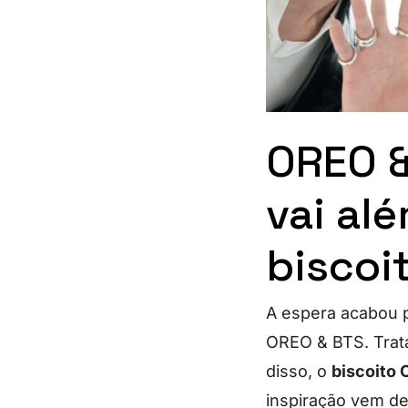
OREO &
vai al
biscoi
A espera acabou p
OREO & BTS. Trat
disso, o
biscoito
inspiração vem de