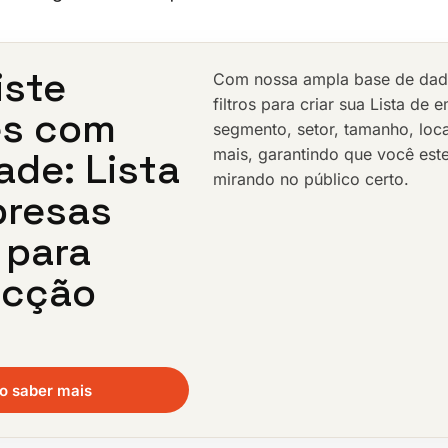
iste
Com nossa ampla base de dados
filtros para criar sua Lista de
es com
segmento, setor, tamanho, loc
ade: Lista
mais, garantindo que você est
mirando no público certo.
presas
 para
ecção
o saber mais