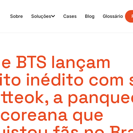
Sobre
Soluções
Cases
Blog
Glossário
e BTS lançam
ito inédito com
tteok, a panque
 coreana que
istou fãs no Bra