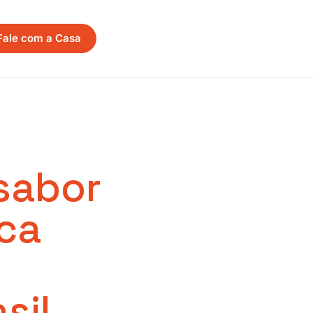
Fale com a Casa
 sabor
ca
sil