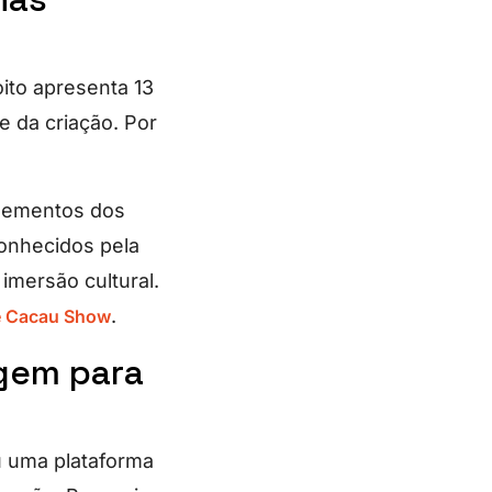
oito apresenta 13
te da criação. Por
elementos dos
onhecidos pela
imersão cultural.
.
e Cacau Show
agem para
u uma plataforma