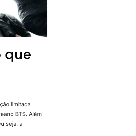
o que
ção limitada
reano BTS. Além
 seja, a