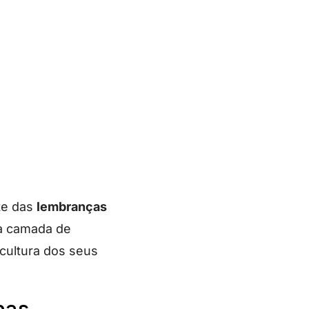
rte das
lembranças
ma camada de
cultura dos seus
nas