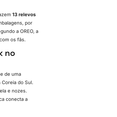
trazem
13 relevos
embalagens, por
Segundo a OREO, a
 com os fãs.
k no
-se de uma
 Coreia do Sul.
ela e nozes.
ca conecta a