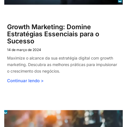
Growth Marketing: Domine
Estratégias Essenciais para o
Gerenciar o consentimento
Sucesso
14 de março de 2024
Para fornecer as melhores experiências, usamos tecnologias como
cookies para armazenar e/ou acessar informações do dispositivo. O
Maximize o alcance da sua estratégia digital com growth
consentimento para essas tecnologias nos permitirá processar dados
marketing. Descubra as melhores práticas para impulsionar
como comportamento de navegação ou IDs exclusivos neste site. Não
o crescimento dos negócios.
consentir ou retirar o consentimento pode afetar negativamente certos
recursos e funções.
Continuar lendo >
Aceitar
Negar
Ver preferências