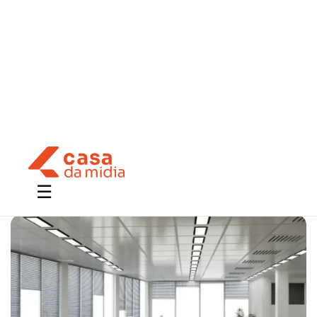
Gatilhos Mentais 12 Estratégias
para Aumentar Suas Vendas
6 de junho de 2024
Gatilhos Mentais 12 Estratégias. Aplique as 12 estratégias
com eficácia em seu negócio agora. Veja neste artigo.
Continuar lendo >