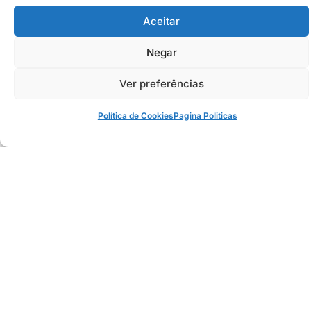
Lista de Transmissão WhatsApp:
Passos para Melhorar
Comunicação
4 de janeiro de 2024
Lista de transmissão WhatsApp: aprenda como criar,
gerenciar e otimizar para um relacionamento eficaz com
seus contatos.
Continuar lendo >