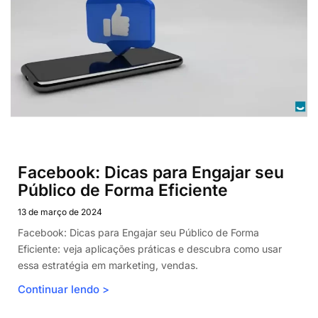
Facebook: Dicas para Engajar seu
Público de Forma Eficiente
13 de março de 2024
Gerenciar o consentimento
Facebook: Dicas para Engajar seu Público de Forma
Eficiente: veja aplicações práticas e descubra como usar
Para fornecer as melhores experiências, usamos tecnologias como
essa estratégia em marketing, vendas.
cookies para armazenar e/ou acessar informações do dispositivo. O
consentimento para essas tecnologias nos permitirá processar dados
Continuar lendo >
como comportamento de navegação ou IDs exclusivos neste site. Não
consentir ou retirar o consentimento pode afetar negativamente certos